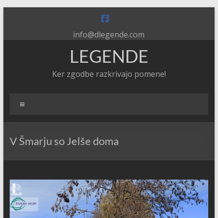
Skip
to
content
info@dlegende.com
LEGENDE
Ker zgodbe razkrivajo pomene!
Meni
V Šmarju so Jelše doma