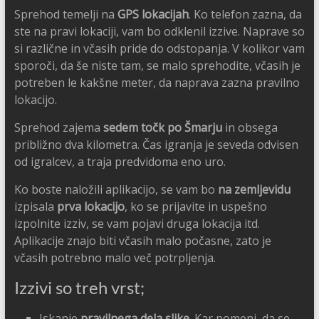
Sprehod temelji na
GPS lokacijah
. Ko telefon zazna, da
ste na pravi lokaciji, vam bo odklenil izzive. Naprave so
si različne in včasih pride do odstopanja. V kolikor vam
sporoči, da še niste tam, se malo sprehodite, včasih je
potreben le kakšne meter, da naprava zazna pravilno
lokacijo.
Sprehod zajema
sedem točk po Šmarju
in obsega
približno dva kilometra. Čas igranja je seveda odvisen
od igralcev, a traja predvidoma eno uro.
Ko boste naložili aplikacijo, se vam bo
na zemljevidu
izpisala
prva lokacijo
, ko se prijavite in uspešno
izpolnite izziv, se vam pojavi druga lokacija itd.
Aplikacije znajo biti včasih malo počasne, zato je
včasih potrebno malo več potrpljenja.
Izzivi so treh vrst;
Iskanje
pravilnega dela slike
. Kar pomeni, da se