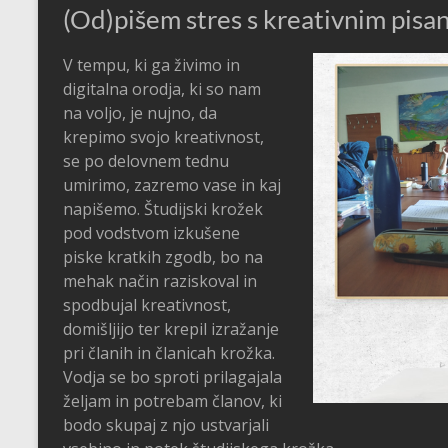
(Od)pišem stres s kreativnim pisan
V tempu, ki ga živimo in
digitalna orodja, ki so nam
na voljo, je nujno, da
krepimo svojo kreativnost,
se po delovnem tednu
umirimo, zazremo vase in kaj
napišemo. Študijski krožek
pod vodstvom izkušene
piske kratkih zgodb, bo na
mehak način raziskoval in
spodbujal kreativnost,
domišljijo ter krepil izražanje
pri članih in članicah krožka.
Vodja se bo sproti prilagajala
željam in potrebam članov, ki
bodo skupaj z njo ustvarjali