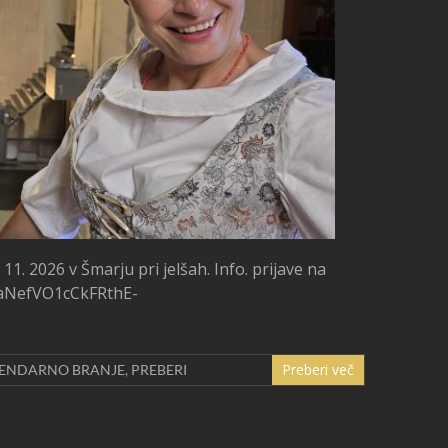
11. 2026 v Šmarju pri jelšah. Info. prijave na
xaNefVO1cCkFRthE-
Preberi več
ENDARNO BRANJE
,
PREBERI