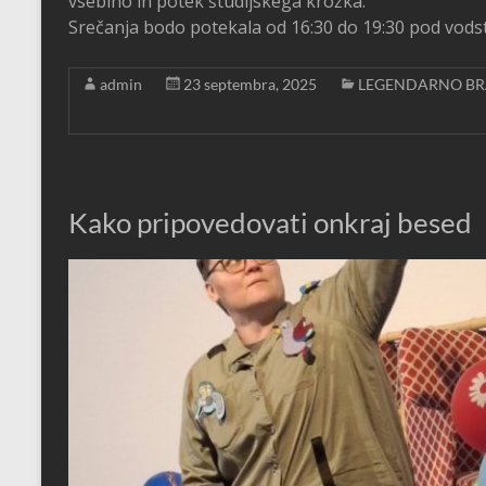
vsebino in potek študijskega krožka.
Srečanja bodo potekala od 16:30 do 19:30 pod vod
admin
23 septembra, 2025
LEGENDARNO BR
Kako pripovedovati onkraj besed