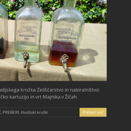
udijskega krožka Zeliščarstvo in nabiralništvo:
čko kartuzijo in vrt Majnika v Žičah.
Preberi več
E
,
PREBERI
,
študijski krožki