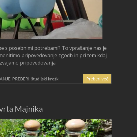
ebe s posebnimi potrebami? To vprašanje nas je
emenitimo pripovedovanje zgodb in pri tem kdaj
 izvajamo pripovedovanja
Preberi več
ANJE
,
PREBERI
,
študijski krožki
 vrta Majnika