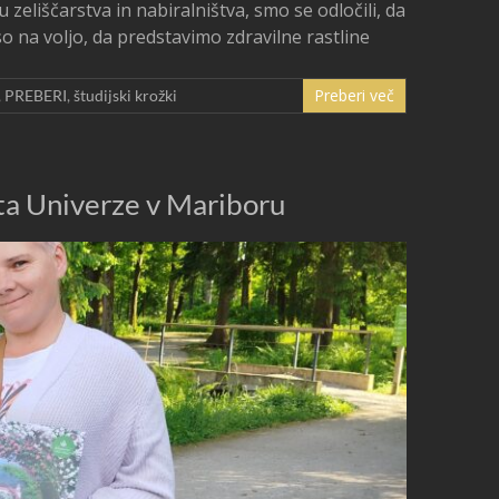
eliščarstva in nabiralništva, smo se odločili, da
o na voljo, da predstavimo zdravilne rastline
Preberi več
,
PREBERI
,
študijski krožki
rta Univerze v Mariboru