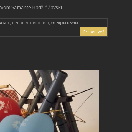
stvom Samante Hadžić Žavski.
ANJE
,
PREBERI
,
PROJEKTI
,
študijski krožki
Preberi več