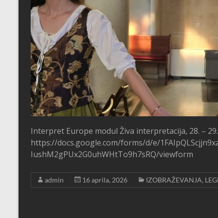
Interpret Europe modul Živa interpretacija, 28. – 29. 
https://docs.google.com/forms/d/e/1FAIpQLScjjn9
IushM2gPUx2G0uhWHtTo9h7sRQ/viewform
admin
16 aprila, 2026
IZOBRAŽEVANJA
,
LEG