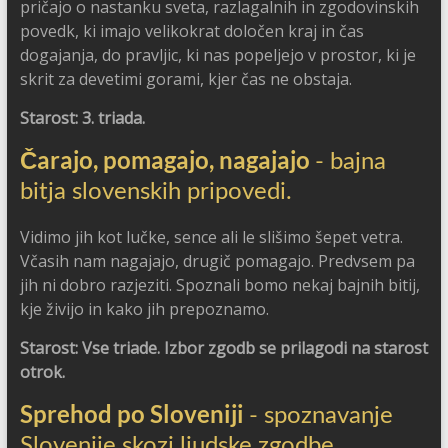
pričajo o nastanku sveta, razlagalnih in zgodovinskih
povedk, ki imajo velikokrat določen kraj in čas
dogajanja, do pravljic, ki nas popeljejo v prostor, ki je
skrit za devetimi gorami, kjer čas ne obstaja.
Starost: 3. triada.
Čarajo, pomagajo, nagajajo
- bajna
bitja slovenskih pripovedi.
Vidimo jih kot lučke, sence ali le slišimo šepet vetra.
Včasih nam nagajajo, drugič pomagajo. Predvsem pa
jih ni dobro razjeziti. Spoznali bomo nekaj bajnih bitij,
kje živijo in kako jih prepoznamo.
Starost: Vse triade. Izbor zgodb se prilagodi na starost
otrok.
Sprehod po Sloveniji
- spoznavanje
Slovenije skozi ljudske zgodbe.