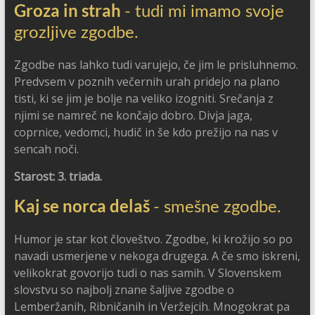
Groza in strah
- tudi mi imamo svoje
grozljive zgodbe.
Zgodbe nas lahko tudi varujejo, če jim le prisluhnemo.
Predvsem v poznih večernih urah pridejo na plano
tisti, ki se jim je bolje na veliko izogniti. Srečanja z
njimi se namreč ne končajo dobro. Divja jaga,
coprnice, vedomci, hudič in še kdo prežijo na nas v
sencah noči.
Starost: 3. triada.
Kaj se norca delaš
- smešne zgodbe.
Humor je star kot človeštvo. Zgodbe, ki krožijo so po
navadi usmerjene v nekoga drugega. A če smo iskreni,
velikokrat govorijo tudi o nas samih. V Slovenskem
slovstvu so najbolj znane šaljive zgodbe o
Lemberžanih, Ribničanih in Veržejcih. Mnogokrat pa