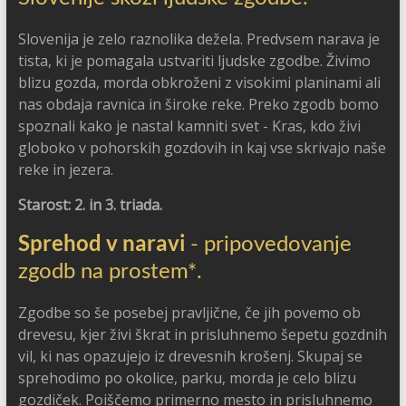
Slovenija je zelo raznolika dežela. Predvsem narava je
tista, ki je pomagala ustvariti ljudske zgodbe. Živimo
blizu gozda, morda obkroženi z visokimi planinami ali
nas obdaja ravnica in široke reke. Preko zgodb bomo
spoznali kako je nastal kamniti svet - Kras, kdo živi
globoko v pohorskih gozdovih in kaj vse skrivajo naše
reke in jezera.
Starost: 2. in 3. triada.
Sprehod v naravi
- pripovedovanje
zgodb na prostem*.
Zgodbe so še posebej pravljične, če jih povemo ob
drevesu, kjer živi škrat in prisluhnemo šepetu gozdnih
vil, ki nas opazujejo iz drevesnih krošenj. Skupaj se
sprehodimo po okolice, parku, morda je celo blizu
gozdiček. Poiščemo primerno mesto in prisluhnemo