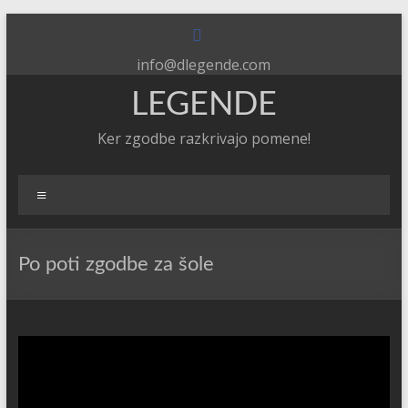
Skip
to
content
info@dlegende.com
LEGENDE
Ker zgodbe razkrivajo pomene!
Meni
Po poti zgodbe za šole
Predvajalnik
videa