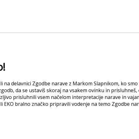
o!
na delavnici Zgodbe narave z Markom Slapnikom, ko smo se s
ko zgodb, da se ustaviš skoraj na vsakem ovinku in prisluhneš
ljivo prisluhnili vsem načelom interpretacije narave in vaj
čili EKO bralno značko pripravili vodenje na temo Zgodbe na