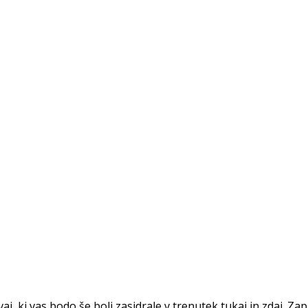
 ki vas bodo še bolj zasidrale v trenutek tukaj in zdaj. Zaprit