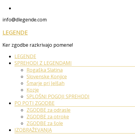
Skip
to
info@dlegende.com
content
LEGENDE
Ker zgodbe razkrivajo pomene!
Meni
LEGENDE
SPREHODI Z LEGENDAMI
Rogaška Slatina
Slovenske Konjice
Šmarje pri Jelšah
Kozje
SPLOŠNI POGOJI SPREHODI
PO POTI ZGODBE
ZGODBE za odrasle
ZGODBE za otroke
ZGODBE za šole
IZOBRAŽEVANJA