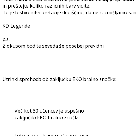
in preštejte koliko različnih barv vidite.
To je bistvo interpretacije dediščine, da ne razmišljamo s
KD Legende
p.s.
Z okusom bodite seveda še posebej previdni!
Utrinki sprehoda ob zaključku EKO bralne značke:
Več kot 30 učencev je uspešno
zaključilo EKO bralno značko.
Fotoaparat, ki ima več senzorjev,