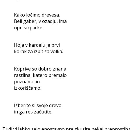
Kako ločimo drevesa.
Beli gaber, v ozadju, ima
npr. sixpacke
Hoja v kardelu je prvi
korak za izpit za volka.
Koprive so dobro znana
rastlina, katero premalo
poznamo in
izkoriščamo.
Izberite si svoje drevo
in ga res začutite.
Tudi vi lahko zelo enostavno preizkusite nekaj preprostih vaj,