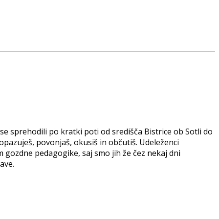
prehodili po kratki poti od središča Bistrice ob Sotli do
, opazuješ, povonjaš, okusiš in občutiš. Udeleženci
am gozdne pedagogike, saj smo jih že čez nekaj dni
rave.