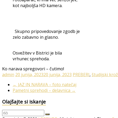
kot najboljša HD kamera.
Skupno pripovedovanje zgodb je
zelo zabavno in glasno.
Osvežitev v Bistrici je bila
vrhunec sprehoda.
Ko narava spregovori – čutimo!
admin
20 junija, 2023
20 junija, 2023
PREBERI
,
študijski krož
←
JAZ IN NARAVA – foto natečaj
Pametni sprehodi – delavnica
→
Olajšajte si iskanje