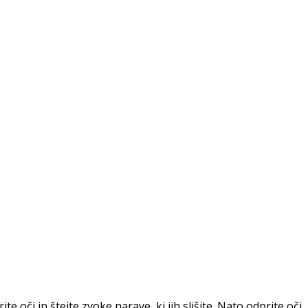
e oči in štejte zvoke narave, ki jih slišite. Nato odprite oči