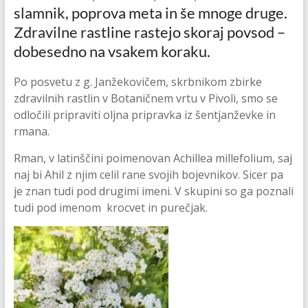
slamnik, poprova meta in še mnoge druge.
Zdravilne rastline rastejo skoraj povsod –
dobesedno na vsakem koraku.
Po posvetu z g. Janžekovičem, skrbnikom zbirke
zdravilnih rastlin v Botaničnem vrtu v Pivoli, smo se
odločili pripraviti oljna pripravka iz šentjanževke in
rmana.
Rman, v latinščini poimenovan Achillea millefolium, saj
naj bi Ahil z njim celil rane svojih bojevnikov. Sicer pa
je znan tudi pod drugimi imeni. V skupini so ga poznali
tudi pod imenom krocvet in purečjak.