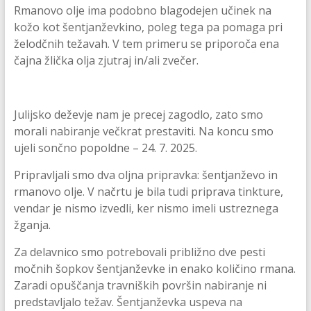
Rmanovo olje ima podobno blagodejen učinek na
kožo kot šentjanževkino, poleg tega pa pomaga pri
želodčnih težavah. V tem primeru se priporoča ena
čajna žlička olja zjutraj in/ali zvečer.
Julijsko deževje nam je precej zagodlo, zato smo
morali nabiranje večkrat prestaviti. Na koncu smo
ujeli sončno popoldne – 24. 7. 2025.
Pripravljali smo dva oljna pripravka: šentjanževo in
rmanovo olje. V načrtu je bila tudi priprava tinkture,
vendar je nismo izvedli, ker nismo imeli ustreznega
žganja.
Za delavnico smo potrebovali približno dve pesti
močnih šopkov šentjanževke in enako količino rmana.
Zaradi opuščanja travniških površin nabiranje ni
predstavljalo težav. Šentjanževka uspeva na