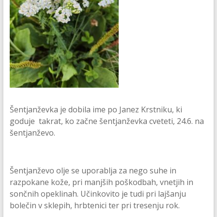
Šentjanževka je dobila ime po Janez Krstniku, ki
goduje takrat, ko začne šentjanževka cveteti, 24.6. na
šentjanževo.
Šentjanževo olje se uporablja za nego suhe in
razpokane kože, pri manjših poškodbah, vnetjih in
sončnih opeklinah. Učinkovito je tudi pri lajšanju
bolečin v sklepih, hrbtenici ter pri tresenju rok.