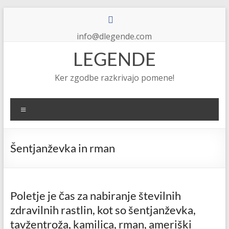
Skip
to
content
info@dlegende.com
LEGENDE
Ker zgodbe razkrivajo pomene!
Meni
Šentjanževka in rman
Poletje je čas za nabiranje številnih
zdravilnih rastlin, kot so šentjanževka,
tavžentroža, kamilica, rman, ameriški